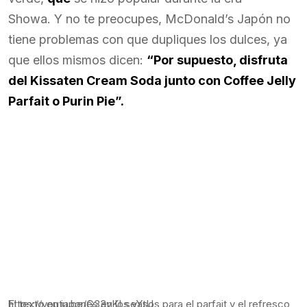
Showa. Y no te preocupes, McDonald’s Japón no
tiene problemas con que dupliques los dulces, ya
que ellos mismos dicen:
“Por supuesto, disfruta
del Kissaten Cream Soda junto con Coffee Jelly
Parfait o Purin Pie”.
https://youtu.be/G33yKLseYtU
El texto en japonés en los vasos para el parfait y el refresco