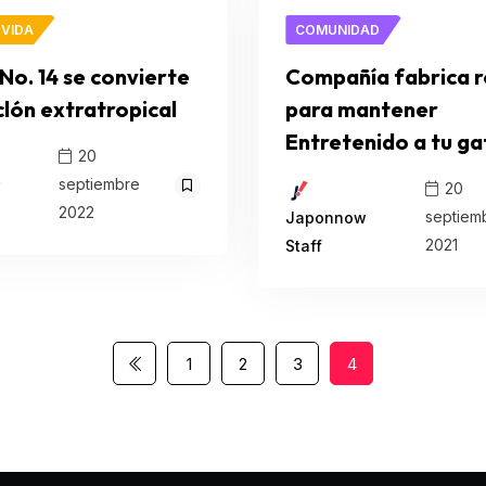
 VIDA
COMUNIDAD
 No. 14 se convierte
Compañía fabrica 
clón extratropical
para mantener
Entretenido a tu ga
20
septiembre
w
20
2022
septiem
Japonnow
2021
Staff
1
2
3
4