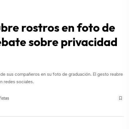
bre rostros en foto de
ebate sobre privacidad
os de sus compañeros en su foto de graduación. El gesto reabre
en redes sociales.
istas