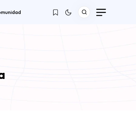
omunidad
a