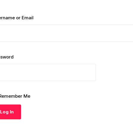
rname or Email
ssword
Remember Me